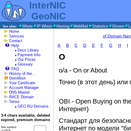
InterNIC
GeoNIC
See also:
Whois
IP Whois
Hosting
WebMail
Statistics
Drivers
L
Home
of Domain Na
Services
Contact
A
B
C
D
E
F
G
H
I
Help
Docs Library
O
Payment Info
Our Prices
Glossary
FAQ
o/a - On or About
History of the...
DomWish
Точно (в этот день) или
Your Certificate
Account Manager
DNS Master
RACE Domain
OBI - Open Buying on the
Terms
GEO RU Domains
Интернет)
3-4 chars available, deleted
Стандарт для безопасно
expired, premium domains
Интернет по модели "би
first symbol
a-z/0-9