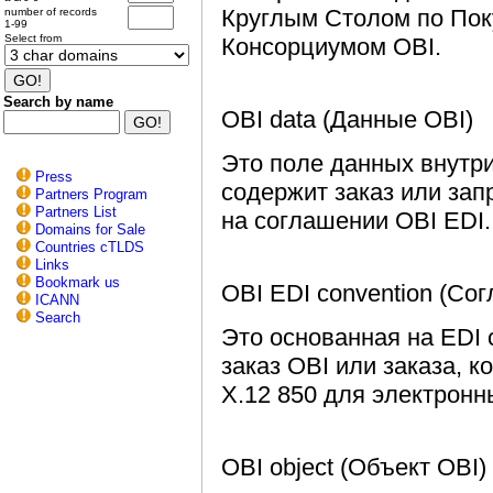
Круглым Столом по Пок
number of records
1-99
Select from
Консорциумом OBI.
Search by name
OBI data (Данные OBI)
Это поле данных внутри
Press
содержит заказ или зап
Partners Program
Partners List
на соглашении OBI EDI.
Domains for Sale
Countries cTLDS
Links
Bookmark us
OBI EDI convention (Со
ICANN
Search
Это основанная на EDI
заказ OBI или заказа, 
X.12 850 для электронны
OBI object (Объект OBI)