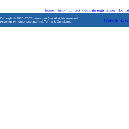
home
help
contact
domain registration
Domai
|
|
|
|
Copyright © 2000~2002 geonic.net (tm). All rights reserved.
Туристическо
netcom.net.ua (tm)
Terms & Conditions
Powered by
.