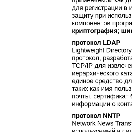
применяемой как дл
для регистрации в 
защиту при исполь
компонентов прогр
криптография
;
ши
протокол LDAP
Lightweight Director
протокол, разработ
TCP/IP для извлеч
иерархического кат
единое средство дл
таких как имя поль
почты, сертификат 
информации о конта
протокол NNTP
Network News Transf
используемый в сет