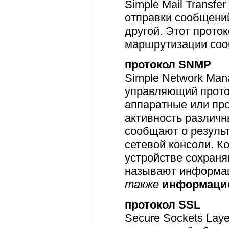
Simple Mail Transfe
отправки сообщений
другой. Этот прото
маршрутизации соо
протокол SNMP
Simple Network Man
управляющий прото
аппаратные или пр
активность различн
сообщают о резуль
сетевой консоли. К
устройстве сохраня
называют информа
также
информацио
протокол SSL
Secure Sockets Lay