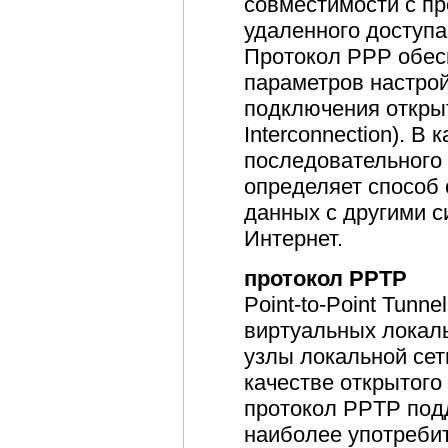
совместимости с п
удаленного доступ
Протокол PPP обес
параметров настрой
подключения откры
Interconnection). В
последовательного
определяет способ
данных с другими 
Интернет.
протокол PPTP
Point-to-Point Tunn
виртуальных локаль
узлы локальной сет
качестве открытог
протокол PPTP под
наиболее употребит