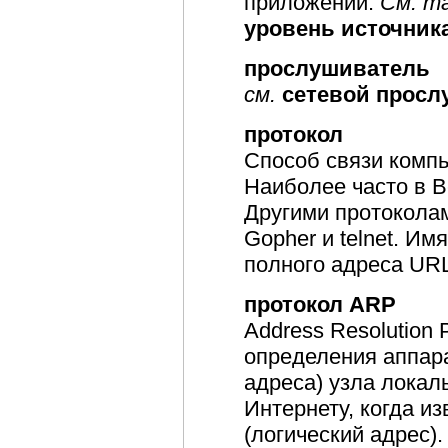
приложений.
См. т
уровень источник
прослушиватель
см.
сетевой просл
протокол
Способ связи компь
Наиболее часто в В
Другими протокола
Gopher и telnet. Им
полного адреса URL
протокол ARP
Address Resolution 
определения аппара
адреса) узла локал
Интернету, когда из
(логический адрес).