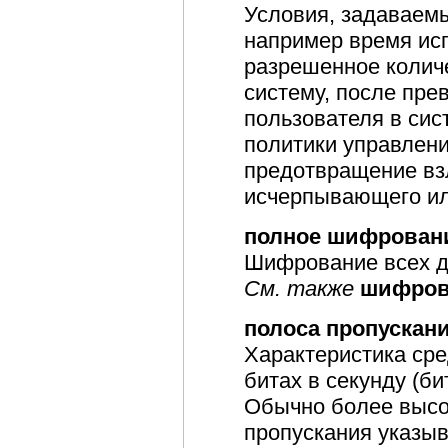
Условия, задаваем
например время ис
разрешенное колич
систему, после пре
пользователя в сис
политики управлен
предотвращение вз
исчерпывающего ил
полное шифрован
Шифрование всех д
См. также
шифров
полоса пропускан
Характеристика сре
битах в секунду (би
Обычно более высо
пропускания указыв