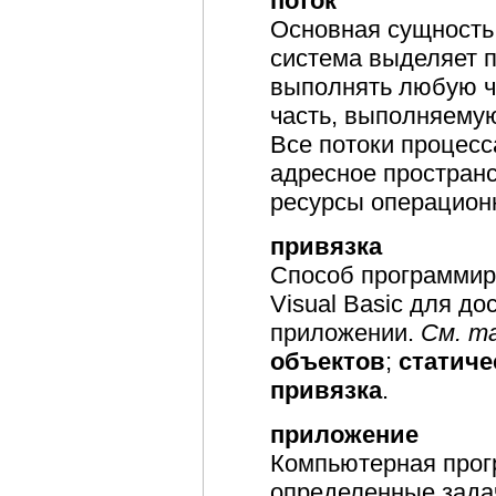
поток
Основная сущность
система выделяет 
выполнять любую ч
часть, выполняемую
Все потоки процес
адресное простран
ресурсы операцион
привязка
Способ программиро
Visual Basic для до
приложении.
См. т
объектов
;
статиче
привязка
.
приложение
Компьютерная про
определенные задач