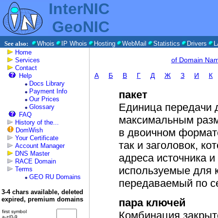
InterNIC
GeoNIC
See also:
Whois
IP Whois
Hosting
WebMail
Statistics
Drivers
L
Home
of Domain Na
Services
Contact
A
Б
В
Г
Д
Ж
З
И
К
Help
Docs Library
Payment Info
пакет
Our Prices
Единица передачи 
Glossary
FAQ
максимальным разм
History of the...
DomWish
в двоичном формат
Your Certificate
так и заголовок, к
Account Manager
DNS Master
адреса источника и
RACE Domain
используемые для 
Terms
GEO RU Domains
передаваемый по се
3-4 chars available, deleted
expired, premium domains
пара ключей
first symbol
Комбинация закрыто
a-z/0-9