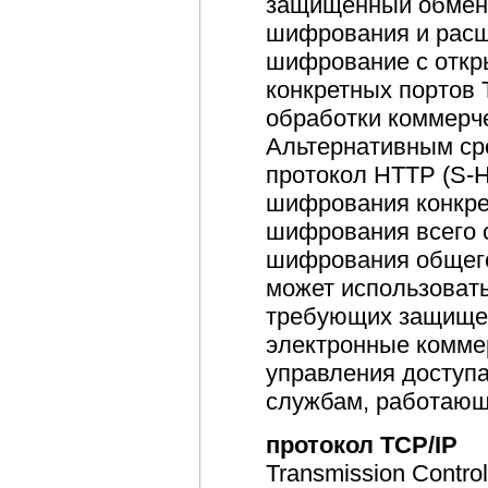
защищенный обмен
шифрования и расш
шифрование с отк
конкретных портов 
обработки коммерч
Альтернативным ср
протокол HTTP (S-H
шифрования конкре
шифрования всего 
шифрования общего
может использоват
требующих защищен
электронные комме
управления доступ
службам, работающ
протокол TCP/IP
Transmission Control 