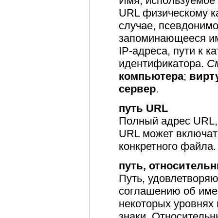
Имя, используемое 
URL физическому к
случае, псевдоним
запоминающееся им
IP-адреса, пути к к
идентификатора.
С
компьютера
;
вирт
сервер
.
путь URL
Полный адрес URL,
URL может включат
конкретного файла
путь, относитель
Путь, удовлетворя
соглашению об име
некоторых уровнях
знаки. Относительн