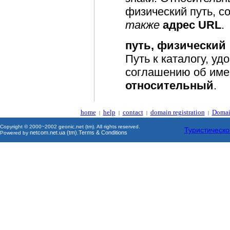
физический путь, 
также
адрес URL
.
путь, физический
Путь к каталогу, у
соглашению об име
относительный
.
home
help
contact
domain registration
Domai
|
|
|
|
Copyright © 2000~2002 geonic.net (tm). All rights reserved.
Туристическо
netcom.net.ua (tm)
Terms & Conditions
Powered by
.