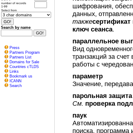
number of records
шифрования, обесп
1-99
Select from
данных, отправленн
также
сертификат 
Search by name
ключ сеанса
.
параллельное вы
Вид одновременног
Press
Partners Program
транзакций за счет
Partners List
Domains for Sale
работы с чередова
Countries cTLDS
Links
параметр
Bookmark us
ICANN
Значение, передав
Search
парольная защита
См.
проверка под
паук
Автоматизированна
поиска, программа